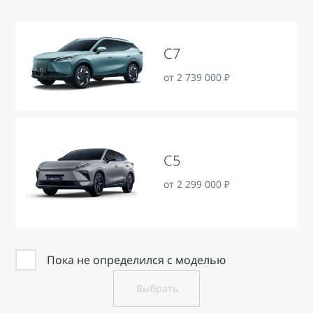
Страхование
Клиентская поддержка
Обратная связь
Кредитный калькулятор
O&J Автоклуб
C7
Аксессуары
Клуб владельцев OMODA
от 2 739 000 ₽
Одежда и сувениры
Приложение O&J
Оригинальные аксессуары
Аксессуары
Запчасти
Одежда и сувениры
C5
Трейд-ин
Оригинальные аксессуары
Калькулятор трейд-ин
Запчасти
от 2 299 000 ₽
Пока не определился с моделью
Выбрать