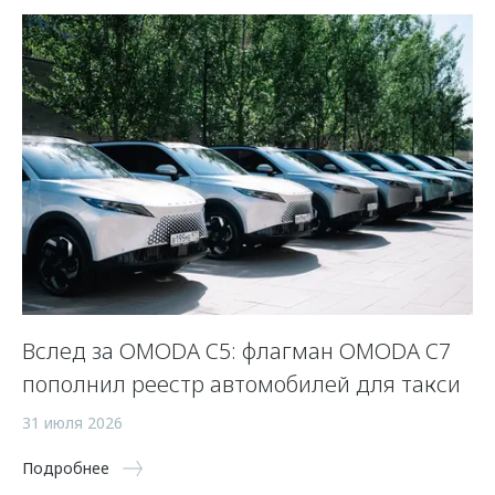
Вслед за OMODA C5: флагман OMODA C7
Л
пополнил реестр автомобилей для такси
у
31 июля 2026
23
Подробнее
По