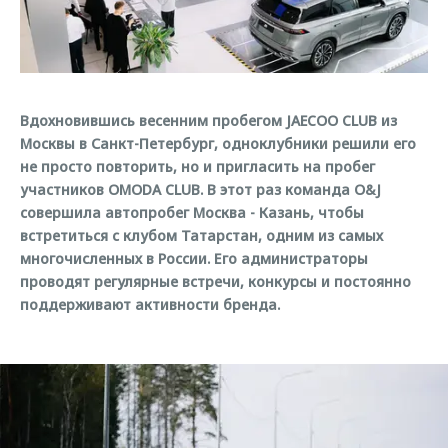
Страхование
Клиентская поддержка
Обратная связь
Кредитный калькулятор
O&J Автоклуб
Аксессуары
Клуб владельцев OMODA
Вдохновившись весенним пробегом JAECOO CLUB из
Одежда и сувениры
Приложение O&J
Москвы в Санкт-Петербург, одноклубники решили его
Оригинальные аксессуары
не просто повторить, но и пригласить на пробег
Аксессуары
Запчасти
участников OMODA CLUB. В этот раз команда O&J
Одежда и сувениры
совершила автопробег Москва - Казань, чтобы
Трейд-ин
Оригинальные аксессуары
встретиться с клубом Татарстан, одним из самых
многочисленных в России. Его администраторы
Калькулятор трейд-ин
Запчасти
проводят регулярные встречи, конкурсы и постоянно
поддерживают активности бренда.