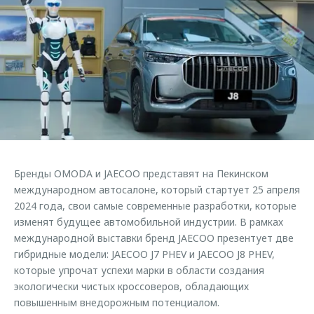
Страхование
Клиентская поддержка
Обратная связь
Кредитный калькулятор
O&J Автоклуб
Аксессуары
Клуб владельцев OMODA
Одежда и сувениры
Приложение O&J
Оригинальные аксессуары
Аксессуары
Запчасти
Одежда и сувениры
Трейд-ин
Оригинальные аксессуары
Бренды OMODA и JAECOO представят на Пекинском
Калькулятор трейд-ин
Запчасти
международном автосалоне, который стартует 25 апреля
2024 года, свои самые современные разработки, которые
изменят будущее автомобильной индустрии. В рамках
международной выставки бренд JAECOO презентует две
гибридные модели: JAECOO J7 PHEV и JAECOO J8 PHEV,
которые упрочат успехи марки в области создания
экологически чистых кроссоверов, обладающих
повышенным внедорожным потенциалом.