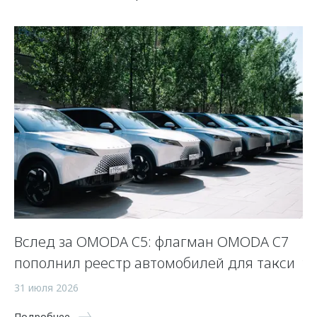
Вслед за OMODA C5: флагман OMODA C7
Л
пополнил реестр автомобилей для такси
у
31 июля 2026
23
Подробнее
По