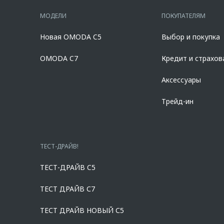
90,000% от стоимости автомобиля, при сроке кредита от 12 д
составляет 7,700% при первоначальном взносе 50,000% от ст
МОДЕЛИ
ПОКУПАТЕЛЯМ
полиса КАСКО. При отказе от полиса КАСКО/отсутствии проло
дилерских центрах «Omoda». Изучите все условия кредита в р
Новая OMODA C5
Выбор и покупка
platformId=alfasite
Кредит предоставляет АО Альфа-Банк. ИНН 7
Предложение ограничено и не является публичной офертой.
OMODA C7
Кредит и страхов
Аксессуары
Трейд-ин
ТЕСТ-ДРАЙВ!
ТЕСТ-ДРАЙВ C5
ТЕСТ ДРАЙВ С7
ТЕСТ ДРАЙВ НОВЫЙ С5