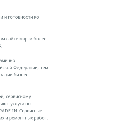
и и готовности ко
ом сайте марки более
.
намично
йской Федерации, тем
зации бизнес-
й, сервисному
ляют услуги по
RADE-IN. Сервисные
х и ремонтных работ.