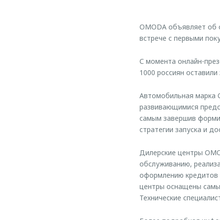
OMODA объявляет об от
встрече с первыми поку
С момента онлайн-пре
1000 россиян оставили
Автомобильная марка 
развивающимися предс
самым завершив формир
стратегии запуска и д
Дилерские центры OMO
обслуживанию, реализа
оформлению кредитов 
центры оснащены самы
Технические специалис