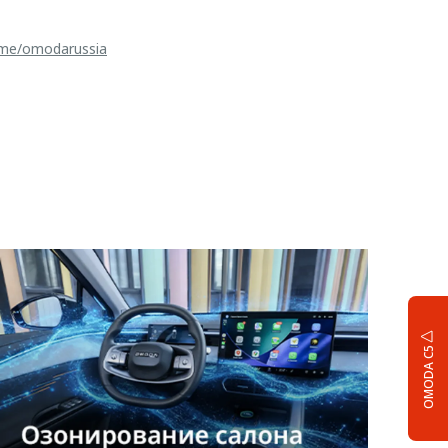
t.me/omodarussia
OMODA C5