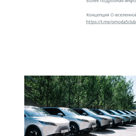
Более подробная инфо
Концепция O-вселенно
https://t.me/omoda5club