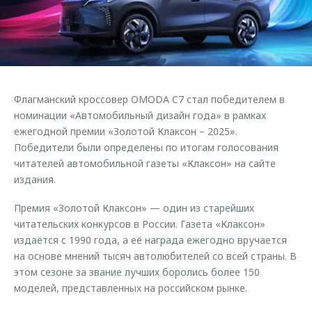
Страхование
Клиентская поддержка
Обратная связь
Кредитный калькулятор
O&J Автоклуб
Аксессуары
Клуб владельцев OMODA
Одежда и сувениры
Приложение O&J
Флагманский кроссовер OMODA C7 стал победителем в
Оригинальные аксессуары
номинации «Автомобильный дизайн года» в рамках
Аксессуары
Запчасти
ежегодной премии «Золотой Клаксон – 2025».
Одежда и сувениры
Победители были определены по итогам голосования
Трейд-ин
Оригинальные аксессуары
читателей автомобильной газеты «Клаксон» на сайте
издания.
Калькулятор трейд-ин
Запчасти
Премия «Золотой Клаксон» — один из старейших
читательских конкурсов в России. Газета «Клаксон»
издаётся с 1990 года, а её награда ежегодно вручается
на основе мнений тысяч автолюбителей со всей страны. В
этом сезоне за звание лучших боролись более 150
моделей, представленных на российском рынке.