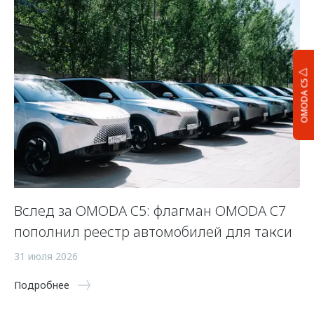
OMODA C5
Вслед за OMODA C5: флагман OMODA C7
Л
пополнил реестр автомобилей для такси
у
31 июля 2026
23
Подробнее
По