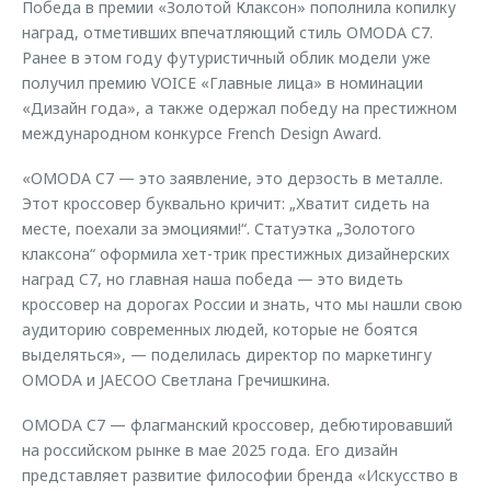
Победа в премии «Золотой Клаксон» пополнила копилку
наград, отметивших впечатляющий стиль OMODA C7.
Ранее в этом году футуристичный облик модели уже
получил премию VOICE «Главные лица» в номинации
«Дизайн года», а также одержал победу на престижном
международном конкурсе French Design Award.
«OMODA C7 — это заявление, это дерзость в металле.
Этот кроссовер буквально кричит: „Хватит сидеть на
месте, поехали за эмоциями!“. Статуэтка „Золотого
клаксона“ оформила хет-трик престижных дизайнерских
наград C7, но главная наша победа — это видеть
кроссовер на дорогах России и знать, что мы нашли свою
аудиторию современных людей, которые не боятся
выделяться», — поделилась директор по маркетингу
OMODA и JAECOO Светлана Гречишкина.
OMODA C7 — флагманский кроссовер, дебютировавший
на российском рынке в мае 2025 года. Его дизайн
представляет развитие философии бренда «Искусство в