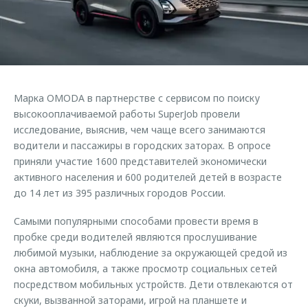
Страхование
Клиентская поддержка
Обратная связь
Кредитный калькулятор
O&J Автоклуб
Аксессуары
Клуб владельцев OMODA
Одежда и сувениры
Приложение O&J
Марка OMODA в партнерстве с сервисом по поиску
Оригинальные аксессуары
высокооплачиваемой работы SuperJob провели
Аксессуары
Запчасти
исследование, выяснив, чем чаще всего занимаются
Одежда и сувениры
водители и пассажиры в городских заторах. В опросе
Трейд-ин
Оригинальные аксессуары
приняли участие 1600 представителей экономически
активного населения и 600 родителей детей в возрасте
Калькулятор трейд-ин
Запчасти
до 14 лет из 395 различных городов России.
Самыми популярными способами провести время в
пробке среди водителей являются прослушивание
любимой музыки, наблюдение за окружающей средой из
окна автомобиля, а также просмотр социальных сетей
посредством мобильных устройств. Дети отвлекаются от
скуки, вызванной заторами, игрой на планшете и