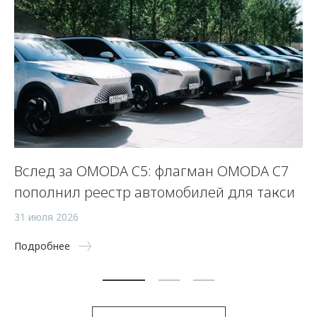
Вслед за OMODA C5: флагман OMODA C7
Л
пополнил реестр автомобилей для такси
у
31 июля 2026
23
Подробнее
По