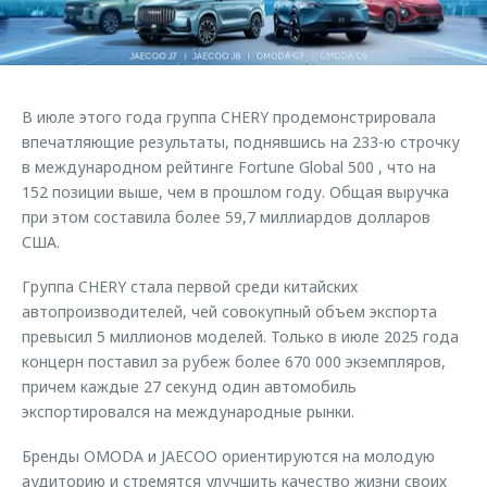
Страхование
Клиентская поддержка
Обратная связь
Кредитный калькулятор
O&J Автоклуб
Аксессуары
Клуб владельцев OMODA
В июле этого года группа CHERY продемонстрировала
Одежда и сувениры
Приложение O&J
впечатляющие результаты, поднявшись на 233-ю строчку
Оригинальные аксессуары
в международном рейтинге Fortune Global 500 , что на
Аксессуары
152 позиции выше, чем в прошлом году. Общая выручка
Запчасти
при этом составила более 59,7 миллиардов долларов
Одежда и сувениры
США.
Трейд-ин
Оригинальные аксессуары
Калькулятор трейд-ин
Запчасти
Группа CHERY стала первой среди китайских
автопроизводителей, чей совокупный объем экспорта
превысил 5 миллионов моделей. Только в июле 2025 года
концерн поставил за рубеж более 670 000 экземпляров,
причем каждые 27 секунд один автомобиль
экспортировался на международные рынки.
Бренды OMODA и JAECOO ориентируются на молодую
аудиторию и стремятся улучшить качество жизни своих