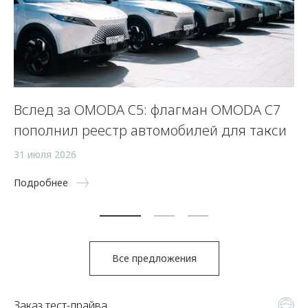
Вслед за OMODA C5: флагман OMODA C7
Л
пополнил реестр автомобилей для такси
у
31 июля 2026
23
Подробнее
По
Все предложения
Заказ тест-драйва