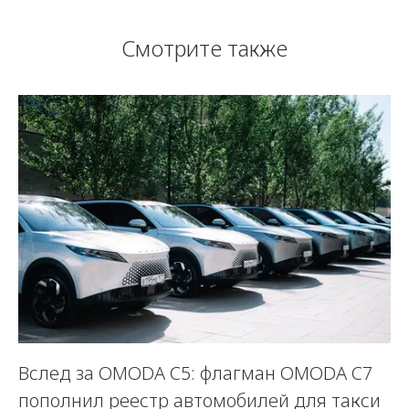
Смотрите также
Вслед за OMODA C5: флагман OMODA C7
Л
пополнил реестр автомобилей для такси
у