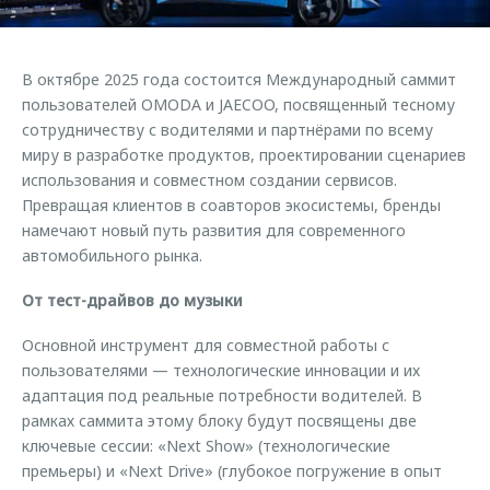
Страхование
Клиентская поддержка
Обратная связь
Кредитный калькулятор
O&J Автоклуб
В октябре 2025 года состоится Международный саммит
Аксессуары
Клуб владельцев OMODA
пользователей OMODA и JAECOO, посвященный тесному
сотрудничеству с водителями и партнёрами по всему
Одежда и сувениры
Приложение O&J
миру в разработке продуктов, проектировании сценариев
Оригинальные аксессуары
использования и совместном создании сервисов.
Аксессуары
Запчасти
Превращая клиентов в соавторов экосистемы, бренды
Одежда и сувениры
намечают новый путь развития для современного
Трейд-ин
Оригинальные аксессуары
автомобильного рынка.
Калькулятор трейд-ин
Запчасти
От тест-драйвов до музыки
Основной инструмент для совместной работы с
пользователями — технологические инновации и их
адаптация под реальные потребности водителей. В
рамках саммита этому блоку будут посвящены две
ключевые сессии: «Next Show» (технологические
премьеры) и «Next Drive» (глубокое погружение в опыт