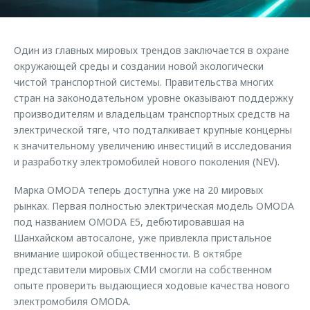
Страхование
Клиентская поддержка
Обратная связь
Кредитный калькулятор
O&J Автоклуб
Один из главных мировых трендов заключается в охране
Аксессуары
Клуб владельцев OMODA
окружающей среды и создании новой экологически
чистой транспортной системы. Правительства многих
Одежда и сувениры
Приложение O&J
стран на законодательном уровне оказывают поддержку
Оригинальные аксессуары
производителям и владельцам транспортных средств на
Аксессуары
Запчасти
электрической тяге, что подталкивает крупные концерны
Одежда и сувениры
к значительному увеличению инвестиций в исследования
Трейд-ин
Оригинальные аксессуары
и разработку электромобилей нового поколения (NEV).
Калькулятор трейд-ин
Запчасти
Марка OMODA теперь доступна уже на 20 мировых
рынках. Первая полностью электрическая модель OMODA
под названием OMODA E5, дебютировавшая на
Шанхайском автосалоне, уже привлекла пристальное
внимание широкой общественности. В октябре
представители мировых СМИ смогли на собственном
опыте проверить выдающиеся ходовые качества нового
электромобиля OMODA.