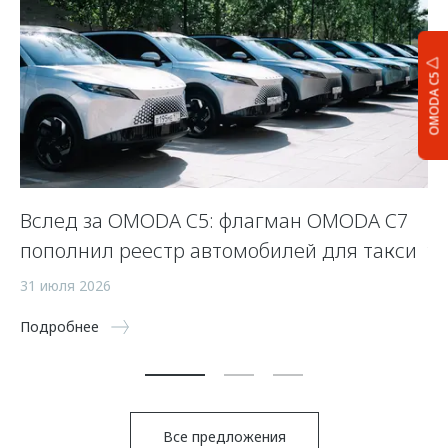
OMODA C5
Вслед за OMODA C5: флагман OMODA C7
Л
пополнил реестр автомобилей для такси
у
31 июля 2026
23
Подробнее
По
Все предложения