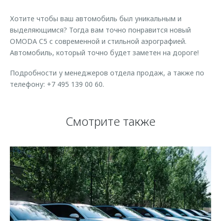
Страхование
Клиентская поддержка
Обратная связь
Хотите чтобы ваш автомобиль был уникальным и
Кредитный калькулятор
O&J Автоклуб
выделяющимся? Тогда вам точно понравится новый
OMODA C5 с современной и стильной аэрографией.
Аксессуары
Клуб владельцев OMODA
Автомобиль, который точно будет заметен на дороге!
Одежда и сувениры
Приложение O&J
Подробности у менеджеров отдела продаж, а также по
Оригинальные аксессуары
Аксессуары
телефону: +7 495 139 00 60.
Запчасти
Одежда и сувениры
Трейд-ин
Оригинальные аксессуары
Смотрите также
Калькулятор трейд-ин
Запчасти