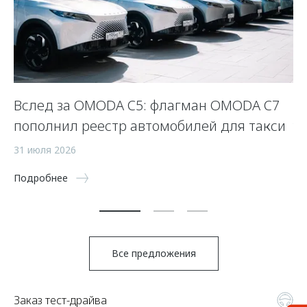
Вслед за OMODA C5: флагман OMODA C7
Л
пополнил реестр автомобилей для такси
у
31 июля 2026
23
Подробнее
По
Все предложения
Заказ тест-драйва