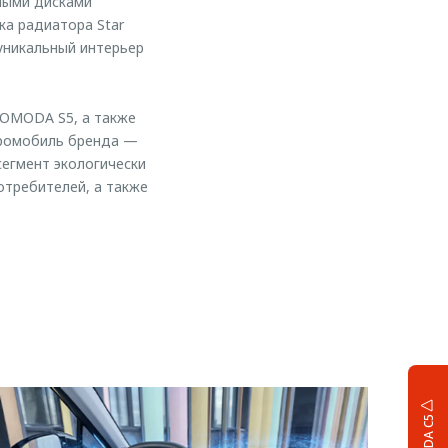
ными дисками
а радиатора Star
уникальный интерьер
 OMODA S5, а также
тромобиль бренда —
егмент экологически
требителей, а также
OMODA C5