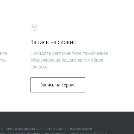
Запись на сервис
чите
Пройдите регламентное техническое
уты
обслуживание вашего автомобиля
OMODA
Запись на сервис
ий привод (комплектация автомобиля с наименьшей
дложений, программ или скидок официального дилера. Данная