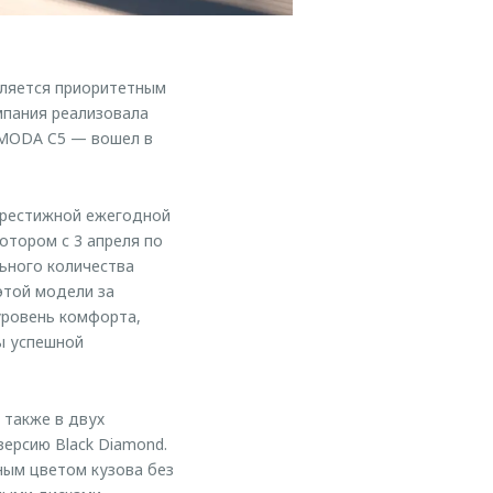
вляется приоритетным
мпания реализовала
OMODA C5 — вошел в
престижной ежегодной
отором с 3 апреля по
льного количества
этой модели за
уровень комфорта,
ы успешной
 также в двух
ерсию Black Diamond.
ным цветом кузова без