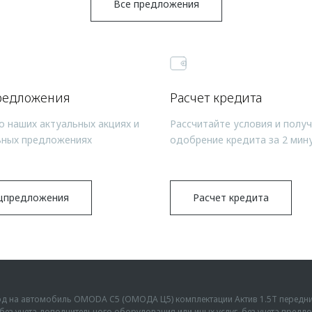
Все предложения
редложения
Расчет кредита
о наших актуальных акциях и
Рассчитайте условия и полу
ьных предложениях
одобрение кредита за 2 мин
цпредложения
Расчет кредита
ыгод на автомобиль OMODA C5 (ОМОДА Ц5) комплектации Актив 1.5Т передн
г., без учета дополнительного оборудования или иных услуг, без учета пре