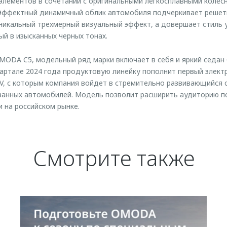
элементов в сочетании с оригинальными легкосплавными колес
 Эффектный динамичный облик автомобиля подчеркивает решетк
икальный трехмерный визуальный эффект, а довершает стиль 
ый в изысканных черных тонах.
ODA C5, модельный ряд марки включает в себя и яркий седан
вартале 2024 года продуктовую линейку пополнит первый элек
, с которым компания войдет в стремительно развивающийся с
ванных автомобилей. Модель позволит расширить аудиторию по
и на российском рынке.
Смотрите также