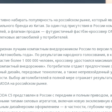
ивно набирать популярность на российском рынке, который я
льного бренда из Китая. За один год присутствия в России ко
илей, а флагман продаж — футуристичный фастбэк-кроссовер 
легковых автомобилей у потребителей.
ризнан лучшим компактным внедорожником России по версии 
Автомобиль года». По результатам народного голосования, в к
частие более 1 000 000 человек, кроссовер удостоился максима
Компактный внедорожник». Потребители отдают предпочтение 
ый дизайн, передовые технологии, а также непревзойденный 
ости. Выбор автолюбителей в полной мере отражает результат
MODA на российском рынке.
DA C5 представлен в России с передним и полным приводом, а
ными типами силовых агрегатов, включая новую эксклюзивную в
ьным дизайнерским оформлением — в частности, глубоким чер