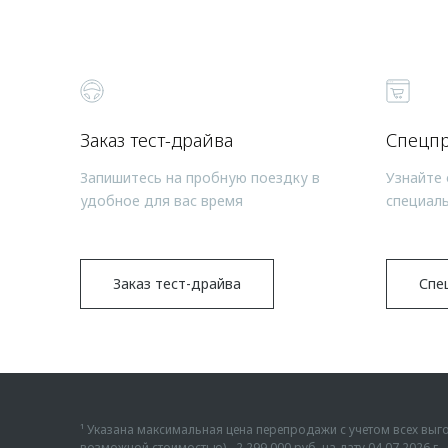
Заказ тест-драйва
Спецп
Запишитесь на пробную поездку в
Узнайте 
удобное для вас время
специал
Заказ тест-драйва
Спе
¹ Указана максимальная цена перепродажи с учетом всех в
возможной стоимостью) - 2 299 000 руб. на дату 04.07.2026 