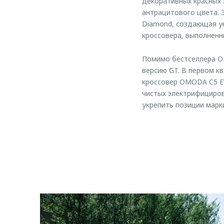
декоративных красных 
антрацитового цвета.
Diamond, создающая ун
кроссовера, выполненн
Помимо бестселлера OM
версию GT. В первом к
кроссовер OMODA C5 EV
чистых электрифициро
укрепить позиции марк