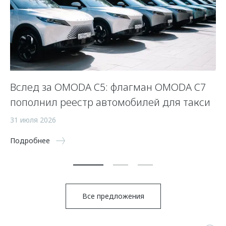
Вслед за OMODA C5: флагман OMODA C7
Л
пополнил реестр автомобилей для такси
у
31 июля 2026
23
Подробнее
По
Все предложения