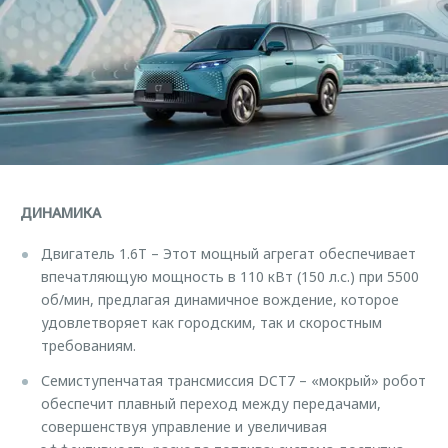
Страхование
Клиентская поддержка
Обратная связь
Кредитный калькулятор
O&J Автоклуб
Аксессуары
Клуб владельцев OMODA
Одежда и сувениры
Приложение O&J
Оригинальные аксессуары
Аксессуары
Запчасти
Одежда и сувениры
ДИНАМИКА
Трейд-ин
Оригинальные аксессуары
Двигатель 1.6T – Этот мощный агрегат обеспечивает
Калькулятор трейд-ин
Запчасти
впечатляющую мощность в 110 кВт (150 л.с.) при 5500
об/мин, предлагая динамичное вождение, которое
удовлетворяет как городским, так и скоростным
требованиям.
Семиступенчатая трансмиссия DCT7 – «мокрый» робот
обеспечит плавный переход между передачами,
совершенствуя управление и увеличивая