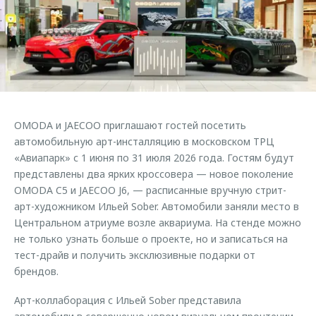
Страхование
Клиентская поддержка
Обратная связь
Кредитный калькулятор
O&J Автоклуб
Аксессуары
Клуб владельцев OMODA
Одежда и сувениры
Приложение O&J
Оригинальные аксессуары
Аксессуары
OMODA и JAECOO приглашают гостей посетить
Запчасти
Одежда и сувениры
автомобильную арт-инсталляцию в московском ТРЦ
«Авиапарк» с 1 июня по 31 июля 2026 года. Гостям будут
Трейд-ин
Оригинальные аксессуары
представлены два ярких кроссовера — новое поколение
Калькулятор трейд-ин
Запчасти
OMODA C5 и JAECOO J6, — расписанные вручную стрит-
арт-художником Ильей Sober. Автомобили заняли место в
Центральном атриуме возле аквариума. На стенде можно
не только узнать больше о проекте, но и записаться на
тест-драйв и получить эксклюзивные подарки от
брендов.
Арт-коллаборация с Ильей Sober представила