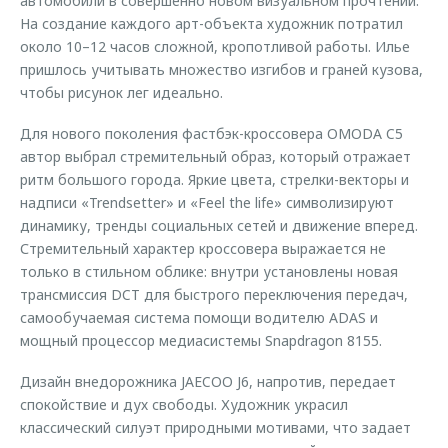
автомобили в совершенно новом визуальном прочтении.
На создание каждого арт-объекта художник потратил
около 10–12 часов сложной, кропотливой работы. Илье
пришлось учитывать множество изгибов и граней кузова,
чтобы рисунок лег идеально.
Для нового поколения фастбэк-кроссовера OMODA C5
автор выбрал стремительный образ, который отражает
ритм большого города. Яркие цвета, стрелки-векторы и
надписи «Trendsetter» и «Feel the life» символизируют
динамику, тренды социальных сетей и движение вперед.
Стремительный характер кроссовера выражается не
только в стильном облике: внутри установлены новая
трансмиссия DCT для быстрого переключения передач,
самообучаемая система помощи водителю ADAS и
мощный процессор медиасистемы Snapdragon 8155.
Дизайн внедорожника JAECOO J6, напротив, передает
спокойствие и дух свободы. Художник украсил
классический силуэт природными мотивами, что задает