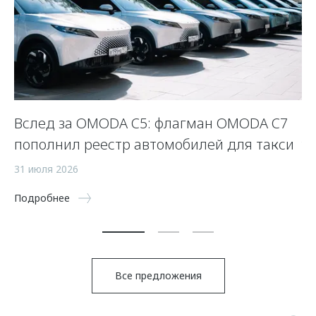
Вслед за OMODA C5: флагман OMODA C7
Л
пополнил реестр автомобилей для такси
у
31 июля 2026
23
Подробнее
По
Все предложения