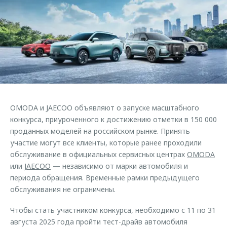
Страхование
Клиентская поддержка
Обратная связь
Кредитный калькулятор
O&J Автоклуб
Аксессуары
Клуб владельцев OMODA
Одежда и сувениры
Приложение O&J
Оригинальные аксессуары
Аксессуары
Запчасти
Одежда и сувениры
OMODA и JAECOO объявляют о запуске масштабного
Трейд-ин
Оригинальные аксессуары
конкурса, приуроченного к достижению отметки в 150 000
проданных моделей на российском рынке. Принять
Калькулятор трейд-ин
Запчасти
участие могут все клиенты, которые ранее проходили
обслуживание в официальных сервисных центрах
OMODA
или
JAECOO
— независимо от марки автомобиля и
периода обращения. Временные рамки предыдущего
обслуживания не ограничены.
Чтобы стать участником конкурса, необходимо с 11 по 31
августа 2025 года пройти тест-драйв автомобиля