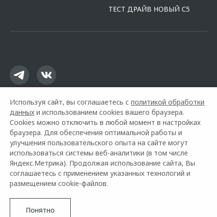
ТЕСТ ДРАЙВ НОВЫЙ С5
Используя сайт, вы соглашаетесь с
политикой обработки
данных
и использованием cookies вашего браузера.
Cookies можно отключить в любой момент в настройках
браузера. Для обеспечения оптимальной работы и
улучшения пользовательского опыта на сайте могут
использоваться системы веб-аналитики (в том числе
Горячая линия OMODA:
+7 (495) 139-00-60
Яндекс.Метрика). Продолжая использование сайта, Вы
соглашаетесь с применением указанных технологий и
© 2026 Измайлово
размещением cookie-файлов.
Модельный ряд
Архивные модели
Контакты
Правовая информация
Понятно