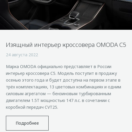
Страхование
Клиентская поддержка
Обратная связь
Кредитный калькулятор
O&J Автоклуб
Аксессуары
Клуб владельцев OMODA
Одежда и сувениры
Приложение O&J
Изящный интерьер кроссовера OMODA С5
Оригинальные аксессуары
Аксессуары
Запчасти
24 августа 2022
Одежда и сувениры
Марка OMODA официально представляет в России
Трейд-ин
Оригинальные аксессуары
интерьер кроссовера C5. Модель поступит в продажу
Калькулятор трейд-ин
Запчасти
осенью этого года и будет доступна на первом этапе в
трёх комплектациях, 13 цветовых комбинациях и одним
силовым агрегатом — бензиновым турбированным
двигателем 1.5T мощностью 147 л.с. в сочетании с
коробкой передач CVT25.
Подробнее