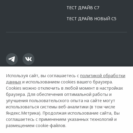
ТЕСТ ДРАЙВ С7
ТЕСТ ДРАЙВ НОВЫЙ С5
Используя сайт, вы соглашаетесь с
политикой обработки
данных
и использованием cookies вашего браузера.
Cookies можно отключить в любой момент в настройках
браузера. Для обеспечения оптимальной работы и
улучшения пользовательского опыта на сайте могут
использоваться системы веб-аналитики (в том числе
Горячая линия OMODA:
+7 (495) 139-00-60
Яндекс.Метрика). Продолжая использование сайта, Вы
соглашаетесь с применением указанных технологий и
© 2026 Измайлово
размещением cookie-файлов.
Модельный ряд
Архивные модели
Контакты