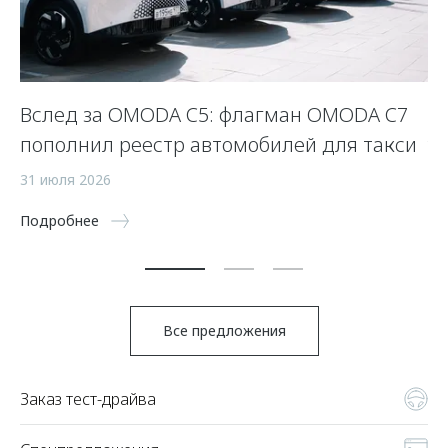
Вслед за OMODA C5: флагман OMODA C7
Л
пополнил реестр автомобилей для такси
у
31 июля 2026
23
Подробнее
По
Все предложения
Заказ тест-драйва