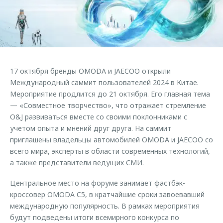
Страхование
Клиентская поддержка
Обратная связь
Кредитный калькулятор
O&J Автоклуб
Аксессуары
Клуб владельцев OMODA
Одежда и сувениры
Приложение O&J
17 октября бренды OMODA и JAECOO открыли
Оригинальные аксессуары
Международный саммит пользователей 2024 в Китае.
Аксессуары
Запчасти
Мероприятие продлится до 21 октября. Его главная тема
Одежда и сувениры
— «Совместное творчество», что отражает стремление
Трейд-ин
Оригинальные аксессуары
O&J развиваться вместе со своими поклонниками с
учетом опыта и мнений друг друга. На саммит
Калькулятор трейд-ин
Запчасти
приглашены владельцы автомобилей OMODA и JAECOO со
всего мира, эксперты в области современных технологий,
а также представители ведущих СМИ.
Центральное место на форуме занимает фастбэк-
кроссовер OMODA C5, в кратчайшие сроки завоевавший
международную популярность. В рамках мероприятия
будут подведены итоги всемирного конкурса по