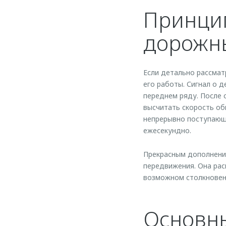
Принцип
дорожны
Если детально рассма
его работы. Сигнал о 
переднем ряду. После 
высчитать скорость об
непрерывно поступающ
ежесекундно.
Прекрасным дополнени
передвижения. Она рас
возможном столкновен
Основн