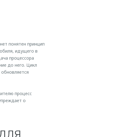
анет понятен принцип
мобиля, идущего в
дача процессора
ие до него. Цикл
 обновляется
дителю процесс
упреждает о
для