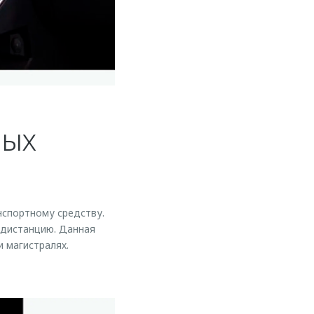
ных
нспортному средству.
 дистанцию. Данная
 магистралях.