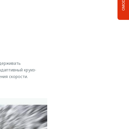
OMODA C5
ыдерживать
адаптивный круиз-
ния скорости.